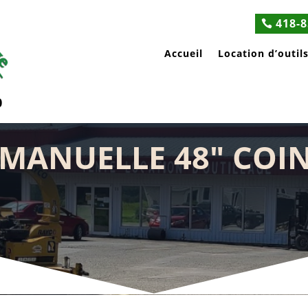
418-8
Accueil
Location d’outil
0
 MANUELLE 48″ COI