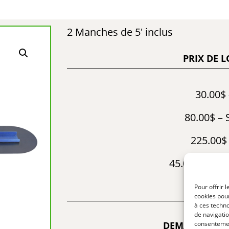
2 Manches de 5′ inclus
PRIX DE 
30.00$ 
80.00$ –
225.00$
45.00$ – Fin
LLL220-1 
Pour offrir 
cookies pour
à ces techn
de navigatio
DEMANDE D’I
consentement