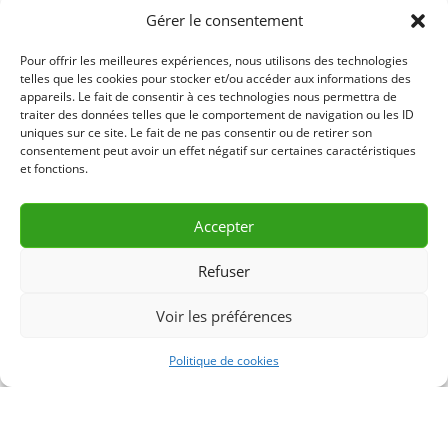
Gérer le consentement
20.00$ – Jour
Pour offrir les meilleures expériences, nous utilisons des technologies
50.00$ – Semaine
telles que les cookies pour stocker et/ou accéder aux informations des
appareils. Le fait de consentir à ces technologies nous permettra de
traiter des données telles que le comportement de navigation ou les ID
90.00$ – Mois
uniques sur ce site. Le fait de ne pas consentir ou de retirer son
consentement peut avoir un effet négatif sur certaines caractéristiques
25.00$ – Fin de Semaine
et fonctions.
LLL658 – R23-01
Accepter
Refuser
DEMANDE D’INFORMATION
Voir les préférences
& RÉSERVATION
Politique de cookies
CONTACTEZ-NOUS 418 856-2427