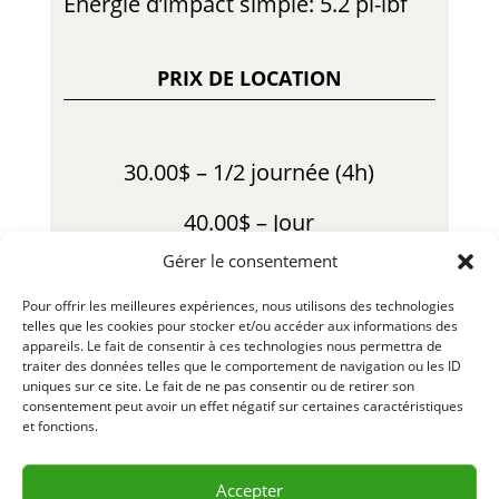
Énergie d’impact simple: 5.2 pi-lbf
PRIX DE LOCATION
30.00$ – 1/2 journée (4h)
40.00$ – Jour
Gérer le consentement
150.00$ – Semaine
Pour offrir les meilleures expériences, nous utilisons des technologies
375.00$ – Mois
telles que les cookies pour stocker et/ou accéder aux informations des
appareils. Le fait de consentir à ces technologies nous permettra de
traiter des données telles que le comportement de navigation ou les ID
65.00$ – Fin de Semaine
uniques sur ce site. Le fait de ne pas consentir ou de retirer son
consentement peut avoir un effet négatif sur certaines caractéristiques
*Usure consommables en sus
et fonctions.
LLL641-1 – R23-01
Accepter