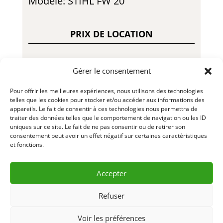
Modèle: STIHL FW 20
PRIX DE LOCATION
Gérer le consentement
25.00$ – Jour
Pour offrir les meilleures expériences, nous utilisons des technologies
70.00$ – Semaine
telles que les cookies pour stocker et/ou accéder aux informations des
appareils. Le fait de consentir à ces technologies nous permettra de
traiter des données telles que le comportement de navigation ou les ID
185.00$ – Mois
uniques sur ce site. Le fait de ne pas consentir ou de retirer son
consentement peut avoir un effet négatif sur certaines caractéristiques
35.00$ – Fin de Semaine
et fonctions.
LLL657 – R23-01
Accepter
Refuser
DEMANDE D’INFORMATION
Voir les préférences