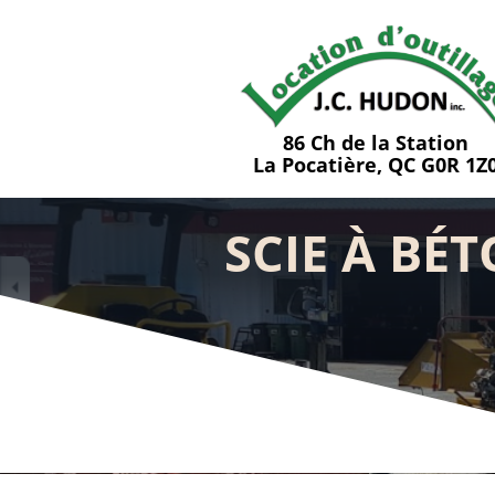
86 Ch de la Station
La Pocatière, QC G0R 1Z
SCIE À BÉ