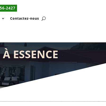
56-2427
s
Contactez-nous
 À ESSENCE