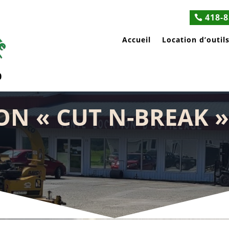
418-8
Accueil
Location d’outil
0
TON « CUT N-BREAK »