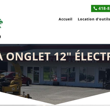
418-8
Accueil
Location d’outil
0
À ONGLET 12″ ÉLEC