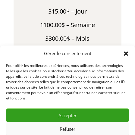
315.00$ – Jour
1100.00$ – Semaine
3300.00$ – Mois
530.00$ – Fin de Semaine
Gérer le consentement
*Une limite d’heure s’applique à ce
Pour offrir les meilleures expériences, nous utilisons des technologies
telles que les cookies pour stocker et/ou accéder aux informations des
tarif
appareils. Le fait de consentir à ces technologies nous permettra de
traiter des données telles que le comportement de navigation ou les ID
LLLSSV65-1 – R25-01
uniques sur ce site. Le fait de ne pas consentir ou de retirer son
consentement peut avoir un effet négatif sur certaines caractéristiques
et fonctions.
Accepter
DEMANDE D’INFORMATION
& RÉSERVATION
Refuser