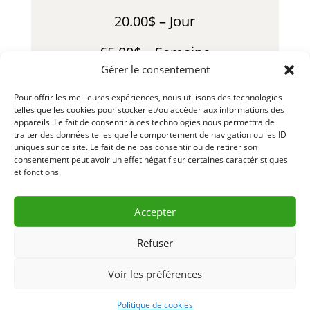
20.00$ – Jour
65.00$ – Semaine
Gérer le consentement
145.00$ – Mois
Pour offrir les meilleures expériences, nous utilisons des technologies
telles que les cookies pour stocker et/ou accéder aux informations des
30.00$ – Fin de Semaine
appareils. Le fait de consentir à ces technologies nous permettra de
traiter des données telles que le comportement de navigation ou les ID
LLL325 – R23-01
uniques sur ce site. Le fait de ne pas consentir ou de retirer son
consentement peut avoir un effet négatif sur certaines caractéristiques
et fonctions.
Accepter
DEMANDE D’INFORMATION
& RÉSERVATION
Refuser
CONTACTEZ-NOUS 418 856-2427
Voir les préférences
Politique de cookies