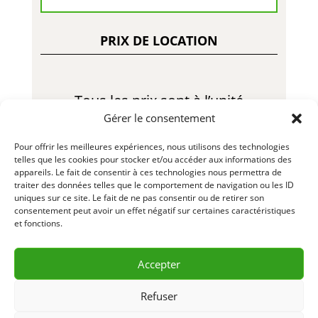
PRIX DE LOCATION
Tous les prix sont à l’unité
Gérer le consentement
6.00$ – Semaine
Pour offrir les meilleures expériences, nous utilisons des technologies
telles que les cookies pour stocker et/ou accéder aux informations des
12.00$ – Mois
appareils. Le fait de consentir à ces technologies nous permettra de
traiter des données telles que le comportement de navigation ou les ID
LLL2022 – R23-01
uniques sur ce site. Le fait de ne pas consentir ou de retirer son
consentement peut avoir un effet négatif sur certaines caractéristiques
et fonctions.
Accepter
DEMANDE D’INFORMATION
& RÉSERVATION
Refuser
CONTACTEZ-NOUS 418 856-2427