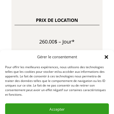
PRIX DE LOCATION
260.00$ – Jour*
940.00$ – Semaine*
Gérer le consentement
2550.00$ – Mois*
Pour offrir les meilleures expériences, nous utilisons des technologies
telles que les cookies pour stocker et/ou accéder aux informations des
440.00$ – Fin de Semaine*
appareils. Le fait de consentir à ces technologies nous permettra de
traiter des données telles que le comportement de navigation ou les ID
uniques sur ce site. Le fait de ne pas consentir ou de retirer son
*Une limite d’heure s’applique au
consentement peut avoir un effet négatif sur certaines caractéristiques
tarif
et fonctions.
LLLKX018-1 – R25-01
Accepter