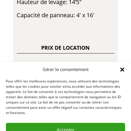
Hauteur de levage: 14’5″
Capacité de panneau: 4′ x 16′
PRIX DE LOCATION
Gérer le consentement
35.00$ – Jour
Pour offrir les meilleures expériences, nous utilisons des technologies
120.00$ – Semaine
telles que les cookies pour stocker et/ou accéder aux informations des
appareils. Le fait de consentir à ces technologies nous permettra de
traiter des données telles que le comportement de navigation ou les ID
270.00$ – Mois
uniques sur ce site. Le fait de ne pas consentir ou de retirer son
consentement peut avoir un effet négatif sur certaines caractéristiques
50.00$ – Fin de Semaine
et fonctions.
LLL179 – R23-01
Accepter