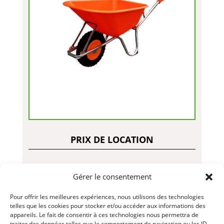
PRIX DE LOCATION
Gérer le consentement
15.00$ – Jour
Pour offrir les meilleures expériences, nous utilisons des technologies
35.00$ – Semaine
telles que les cookies pour stocker et/ou accéder aux informations des
appareils. Le fait de consentir à ces technologies nous permettra de
traiter des données telles que le comportement de navigation ou les ID