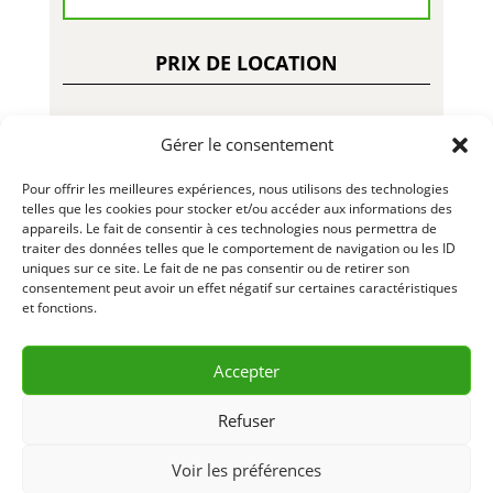
PRIX DE LOCATION
Gérer le consentement
15.00$ – Jour
Pour offrir les meilleures expériences, nous utilisons des technologies
50.00$ – Semaine
telles que les cookies pour stocker et/ou accéder aux informations des
appareils. Le fait de consentir à ces technologies nous permettra de
traiter des données telles que le comportement de navigation ou les ID
150.00$ – Mois
uniques sur ce site. Le fait de ne pas consentir ou de retirer son
consentement peut avoir un effet négatif sur certaines caractéristiques
20.00$ – Fin de Semaine
et fonctions.
LLL31 – R23-01
Accepter
Refuser
DEMANDE D’INFORMATION
Voir les préférences
& RÉSERVATION