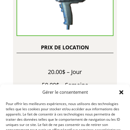
PRIX DE LOCATION
20.00$ – Jour
50.00$ – Semaine
Gérer le consentement
120.00$ – Mois
Pour offrir les meilleures expériences, nous utilisons des technologies
telles que les cookies pour stocker et/ou accéder aux informations des
30.00$ – Fin de Semaine
appareils. Le fait de consentir à ces technologies nous permettra de
traiter des données telles que le comportement de navigation ou les ID
LLL321 – R23-01
uniques sur ce site. Le fait de ne pas consentir ou de retirer son
consentement peut avoir un effet négatif sur certaines caractéristiques