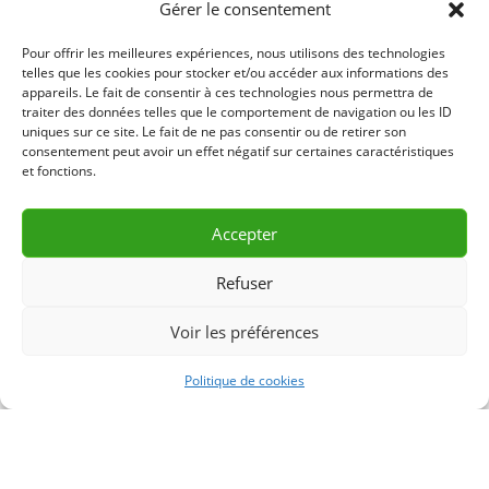
Gérer le consentement
20.00$ – Jour
Pour offrir les meilleures expériences, nous utilisons des technologies
70.00$ – Semaine
telles que les cookies pour stocker et/ou accéder aux informations des
appareils. Le fait de consentir à ces technologies nous permettra de
traiter des données telles que le comportement de navigation ou les ID
210.00$ – Mois
uniques sur ce site. Le fait de ne pas consentir ou de retirer son
consentement peut avoir un effet négatif sur certaines caractéristiques
30.00$ – Fin de Semaine
et fonctions.
LLL7561 – R23-01
Accepter
Refuser
DEMANDE D’INFORMATION
Voir les préférences
& RÉSERVATION
Politique de cookies
CONTACTEZ-NOUS 418 856-2427