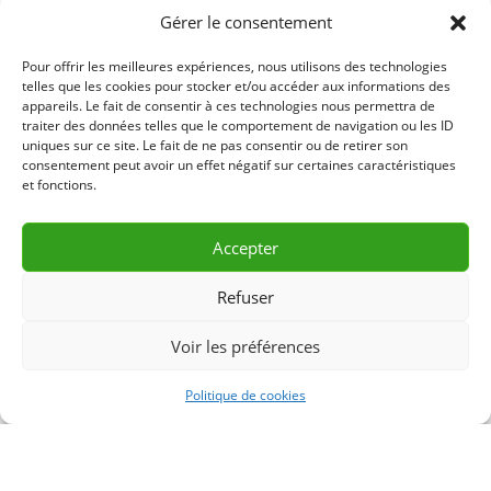
Gérer le consentement
55.00$ – Jour
Pour offrir les meilleures expériences, nous utilisons des technologies
175.00$ – Semaine
telles que les cookies pour stocker et/ou accéder aux informations des
appareils. Le fait de consentir à ces technologies nous permettra de
traiter des données telles que le comportement de navigation ou les ID
425.00$ – Mois
uniques sur ce site. Le fait de ne pas consentir ou de retirer son
consentement peut avoir un effet négatif sur certaines caractéristiques
85.00$ – Fin de Semaine
et fonctions.
LLL201 – R23-01
Accepter
Refuser
DEMANDE D’INFORMATION
Voir les préférences
& RÉSERVATION
Politique de cookies
CONTACTEZ-NOUS 418 856-2427