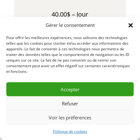
40.00$ – Jour
Gérer le consentement
115.00$ – Semaine
Pour offrir les meilleures expériences, nous utilisons des technologies
230.00$ – Mois
telles que les cookies pour stocker et/ou accéder aux informations des
appareils. Le fait de consentir à ces technologies nous permettra de
traiter des données telles que le comportement de navigation ou les ID
65.00$ – Fin de Semaine
uniques sur ce site. Le fait de ne pas consentir ou de retirer son
consentement peut avoir un effet négatif sur certaines caractéristiques
*Consommables en sus
et fonctions.
LLL119 – R26-01
Accepter
Refuser
DEMANDE D’INFORMATION
Voir les préférences
& RÉSERVATION
Politique de cookies
CONTACTEZ-NOUS 418 856-2427