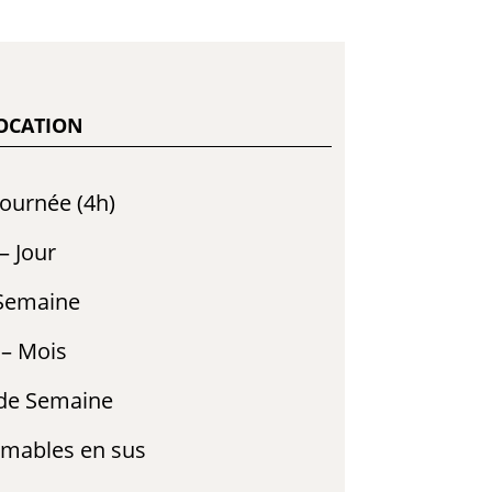
LOCATION
journée (4h)
– Jour
 Semaine
 – Mois
 de Semaine
mables en sus