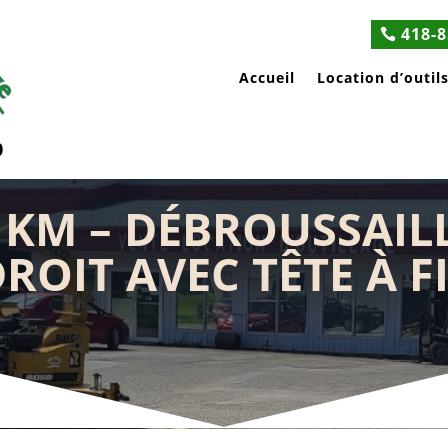
418-8
Accueil
Location d’outil
0
 KM – DÉBROUSSAIL
ROIT AVEC TÊTE À F