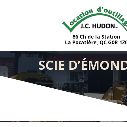
86 Ch de la Station
La Pocatière, QC G0R 1Z
SCIE D’ÉMOND