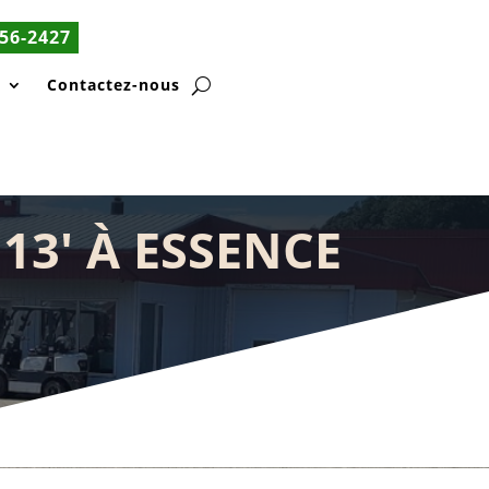
56-2427
s
Contactez-nous
13′ À ESSENCE