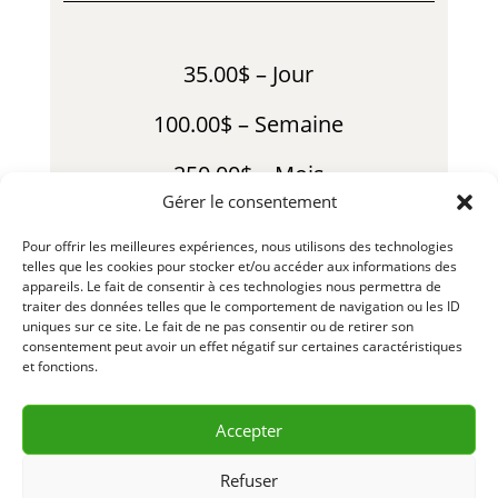
35.00$ – Jour
100.00$ – Semaine
250.00$ – Mois
Gérer le consentement
55.00$ – Fin de Semaine
Pour offrir les meilleures expériences, nous utilisons des technologies
telles que les cookies pour stocker et/ou accéder aux informations des
*Usure consommables en sus
appareils. Le fait de consentir à ces technologies nous permettra de
traiter des données telles que le comportement de navigation ou les ID
LLL204-1 – LLL204-2 – R23-01
uniques sur ce site. Le fait de ne pas consentir ou de retirer son
consentement peut avoir un effet négatif sur certaines caractéristiques
et fonctions.
Accepter
DEMANDE D’INFORMATION
& RÉSERVATION
Refuser