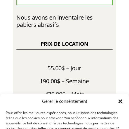
Nous avons en inventaire les
pabiers abrasifs
PRIX DE LOCATION
55.00$ – Jour
190.00$ – Semaine
475.00$ – Mois
Gérer le consentement
80.00$ – Fin de Semaine
Pour offrir les meilleures expériences, nous utilisons des technologies
telles que les cookies pour stocker et/ou accéder aux informations des
*Usure consommables en sus
appareils. Le fait de consentir à ces technologies nous permettra de
traiter des données telles que le comportement de navigation ou les ID