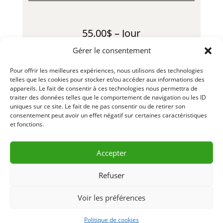
55.00$ – Jour
Gérer le consentement
190.00$ – Semaine
Pour offrir les meilleures expériences, nous utilisons des technologies
475.00$ – Mois
telles que les cookies pour stocker et/ou accéder aux informations des
appareils. Le fait de consentir à ces technologies nous permettra de
traiter des données telles que le comportement de navigation ou les ID
80.00$ – Fin de Semaine
uniques sur ce site. Le fait de ne pas consentir ou de retirer son
consentement peut avoir un effet négatif sur certaines caractéristiques
*Usure consommables en sus
et fonctions.
LLL862 – LLL863 – R23-01
Accepter
Refuser
DEMANDE D’INFORMATION
Voir les préférences
& RÉSERVATION
Politique de cookies