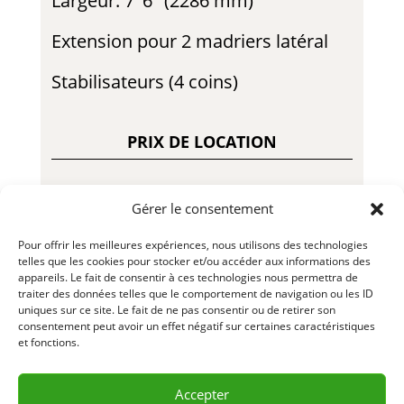
Largeur: 7′ 6″ (2286 mm)
Extension pour 2 madriers latéral
Stabilisateurs (4 coins)
PRIX DE LOCATION
Gérer le consentement
295.00$ – Jour
Pour offrir les meilleures expériences, nous utilisons des technologies
800.00$ – Semaine
telles que les cookies pour stocker et/ou accéder aux informations des
appareils. Le fait de consentir à ces technologies nous permettra de
traiter des données telles que le comportement de navigation ou les ID
1900.00$ – Mois
uniques sur ce site. Le fait de ne pas consentir ou de retirer son
consentement peut avoir un effet négatif sur certaines caractéristiques
470.00$ – Fin de Semaine
et fonctions.
LLLPH34-1 – LLLPH40-1 – R24-01
Accepter