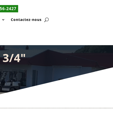
56-2427
s
Contactez-nous
 3/4″