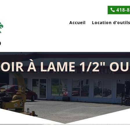
418-8
Accueil
Location d’outil
0
OIR À LAME 1/2″ OU