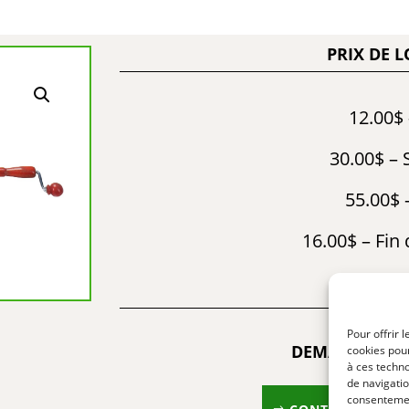
PRIX DE 
12.00$ 
30.00$ –
55.00$ 
16.00$ – Fin
LLL166 –
Pour offrir 
DEMANDE D’I
cookies pour
& RÉSER
à ces techn
de navigatio
consentement