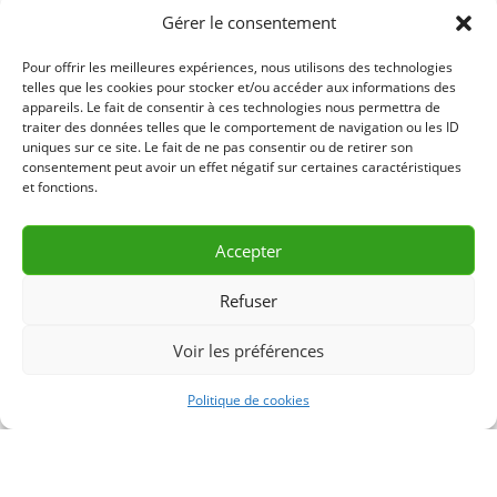
Gérer le consentement
65.00$ – Semaine
Pour offrir les meilleures expériences, nous utilisons des technologies
125.00$ – Mois
telles que les cookies pour stocker et/ou accéder aux informations des
appareils. Le fait de consentir à ces technologies nous permettra de
traiter des données telles que le comportement de navigation ou les ID
40.00$ – Fin de Semaine
uniques sur ce site. Le fait de ne pas consentir ou de retirer son
consentement peut avoir un effet négatif sur certaines caractéristiques
*Agrafes disponibles pour la vente
et fonctions.
LLL916-1 – R23-01
Accepter
Refuser
DEMANDE D’INFORMATION
Voir les préférences
& RÉSERVATION
Politique de cookies
CONTACTEZ-NOUS 418 856-2427