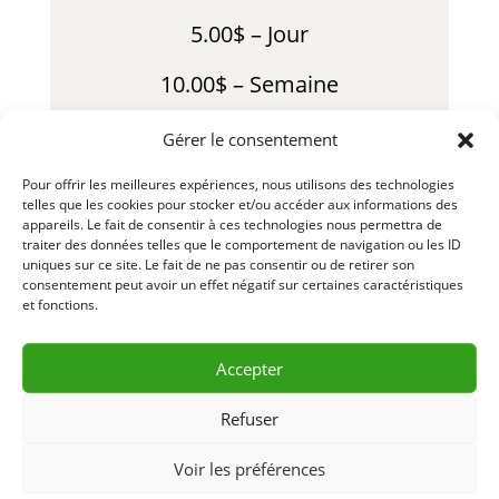
5.00$ – Jour
10.00$ – Semaine
25.00$ – Mois
Gérer le consentement
7.00$ – Fin de Semaine
Pour offrir les meilleures expériences, nous utilisons des technologies
telles que les cookies pour stocker et/ou accéder aux informations des
appareils. Le fait de consentir à ces technologies nous permettra de
*Vaste inventaire disponible pour la
traiter des données telles que le comportement de navigation ou les ID
vente
uniques sur ce site. Le fait de ne pas consentir ou de retirer son
consentement peut avoir un effet négatif sur certaines caractéristiques
et fonctions.
Accepter
DEMANDE D’INFORMATION
& RÉSERVATION
Refuser
CONTACTEZ-NOUS 418 856-2427
Voir les préférences