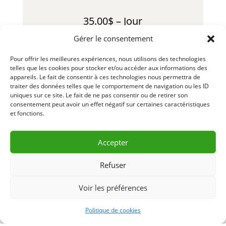
35.00$ – Jour
Gérer le consentement
105.00$ – Semaine
Pour offrir les meilleures expériences, nous utilisons des technologies
260.00$ – Mois
telles que les cookies pour stocker et/ou accéder aux informations des
appareils. Le fait de consentir à ces technologies nous permettra de
traiter des données telles que le comportement de navigation ou les ID
60.00$ – Fin de Semaine
uniques sur ce site. Le fait de ne pas consentir ou de retirer son
consentement peut avoir un effet négatif sur certaines caractéristiques
*Boyau(x) de décharge en sus
et fonctions.
LLL284-1 – R26-01
Accepter
Refuser
DEMANDE D’INFORMATION
Voir les préférences
& RÉSERVATION
Politique de cookies
CONTACTEZ-NOUS 418 856-2427